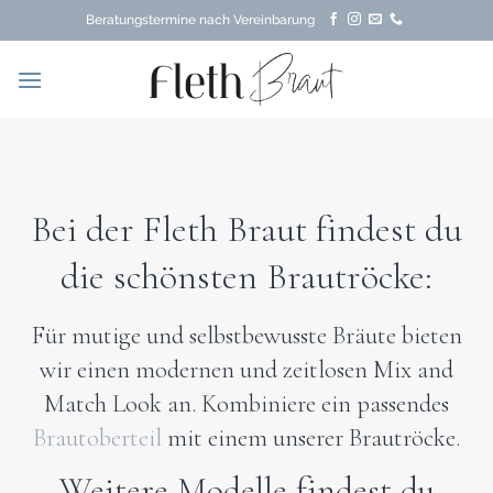
Zum
Beratungstermine nach Vereinbarung
Inhalt
springen
Bei der Fleth Braut findest du
die schönsten Brautröcke:
Für mutige und selbstbewusste Bräute bieten
wir einen modernen und zeitlosen Mix and
Match Look an. Kombiniere ein passendes
Brautoberteil
mit einem unserer Brautröcke.
Weitere Modelle findest du